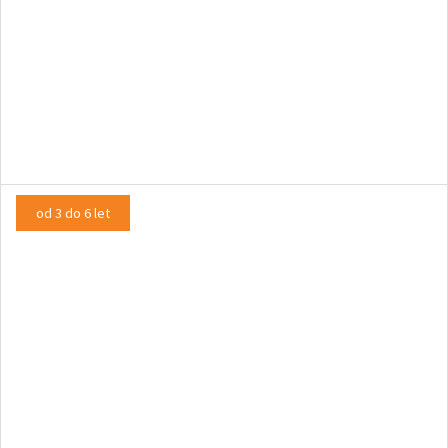
Najprisrčnejši velikan
LUTKOVNA PREDSTAVA
od 3 do 6 let
Od kapljice do oceana
PLESNA PREDSTAVA, INTERAKTIVNA PREDSTAVA