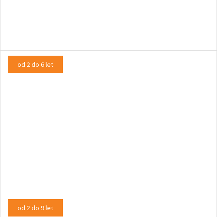
Medved in mali
LUTKOVNA PREDSTAVA
od 2 do 6 let
Minizaver in Dino
LUTKOVNA PREDSTAVA
od 2 do 9 let