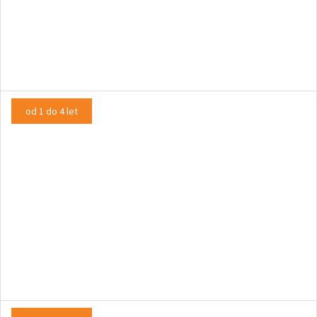
Krickrac, to sem jaz!
PLESNA PREDSTAVA
od 1 do 4 let
Ba Bu
LUTKOVNA PREDSTAVA