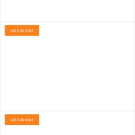
LUTKOVNA PREDSTAVA, INTERAKTIVNA PREDSTAVA
od 3 do 8 let
Abežeda
LUTKOVNA PREDSTAVA
od 3 do 6 let