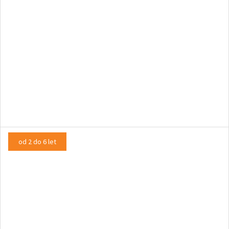
Miška kaško kuhala
LUTKOVNA PREDSTAVA, INTERAKTIVNA PREDSTAVA
od 2 do 6 let