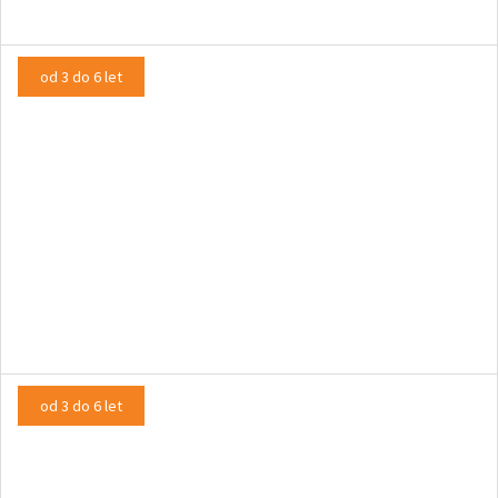
od 3 do 6 let
Mišek Julijan
LUTKOVNA PREDSTAVA
od 3 do 6 let