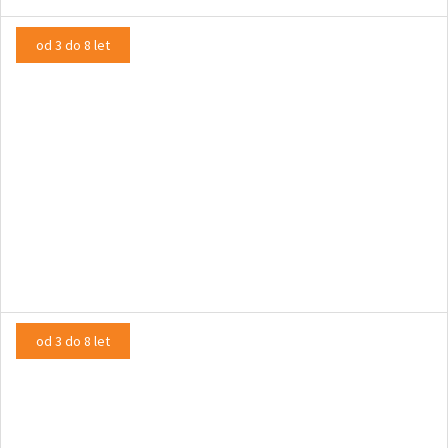
od 3 do 8 let
Zverjašček
LUTKOVNA PREDSTAVA
od 3 do 8 let