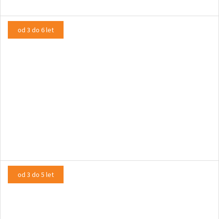
od 3 do 6 let
Repa velikanka
LUTKOVNA PREDSTAVA
od 3 do 5 let