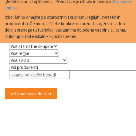
gledališča po vsej Sloveniji. Predstave je izbrala in ocenila
strokovna
komisija
.
Izbor lahko omejite po starostnih skupinah, regijah, zvrsteh in
producentih. Če morda iščete konkretno predstavo, želite videti
delo izbranega ustvarjalca, vas zanima določena vsebina ali tema,
lahko uporabite iskalnik ključnih besed.
od 6 mesecev do 6 let