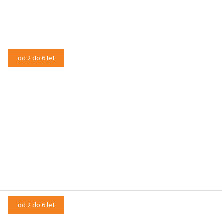
LUTKOVNA PREDSTAVA
od 2 do 6 let
Turlututu
LUTKOVNA PREDSTAVA
od 2 do 6 let