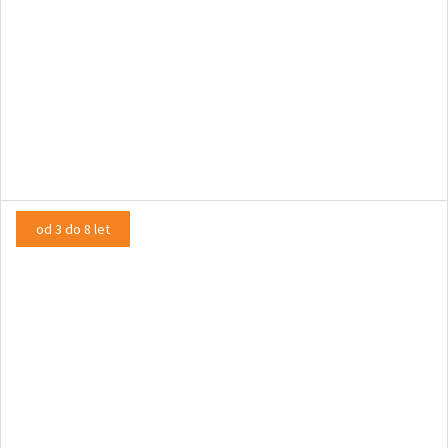
Kako objeti ježa
LUTKOVNA PREDSTAVA
od 3 do 8 let
Kdo je napravil Vidku srajčico
DRAMSKA PREDSTAVA, GLASBENA PREDSTAVA