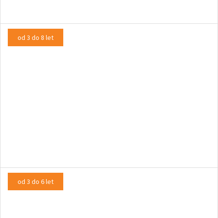
od 3 do 8 let
mali modri in mali rumeni
LUTKOVNA PREDSTAVA
od 3 do 6 let