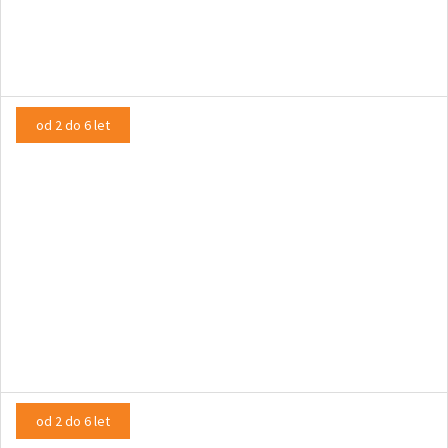
O belem mucku, ki je bil čisto črn
LUTKOVNA PREDSTAVA
od 2 do 6 let
Opičja uganka ali Mamica, kje si?
LUTKOVNA PREDSTAVA
od 2 do 6 let