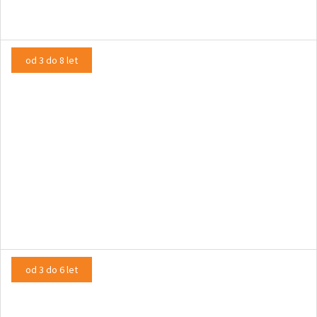
od 3 do 8 let
JURI MURI V AFRIKI pleše
GLASBENA PREDSTAVA, PLESNA PREDSTAVA
od 3 do 6 let