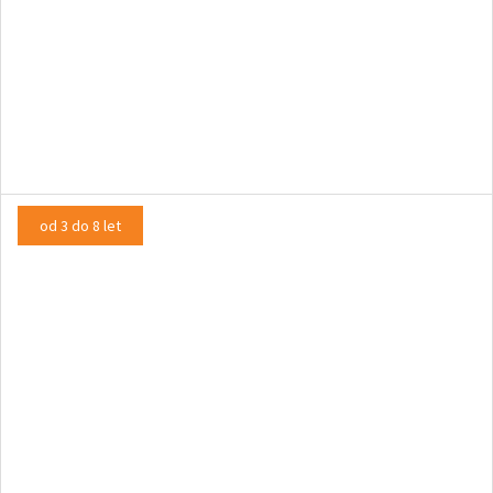
Štiri črne mravljice
LUTKOVNA PREDSTAVA
od 3 do 8 let
Štirje muzikanti
LUTKOVNA PREDSTAVA