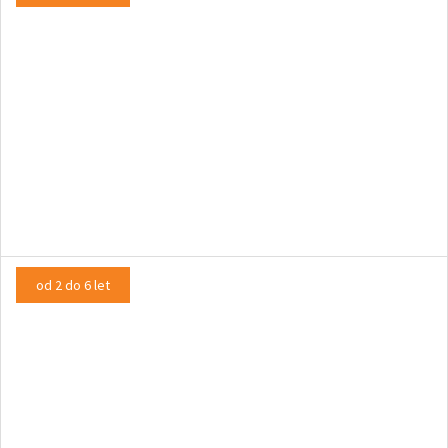
Kakec – Kakčeve dogodivščine
INTERAKTIVNA PREDSTAVA
od 2 do 6 let