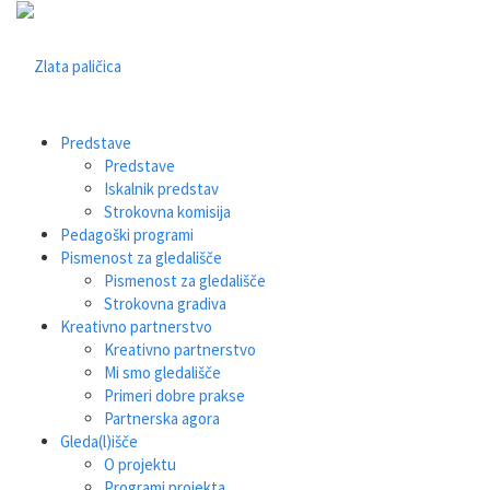
Predstave
Predstave
Iskalnik predstav
Strokovna komisija
Pedagoški programi
Pismenost za gledališče
Pismenost za gledališče
Strokovna gradiva
Kreativno partnerstvo
Kreativno partnerstvo
Mi smo gledališče
Primeri dobre prakse
Partnerska agora
Gleda(l)išče
O projektu
Programi projekta