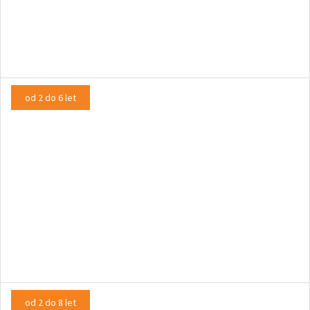
Drobtine iz mišje doline
LUTKOVNA PREDSTAVA
od 2 do 6 let
Huda mravljica
PLESNA PREDSTAVA, INTERAKTIVNA PREDSTAVA
od 2 do 8 let