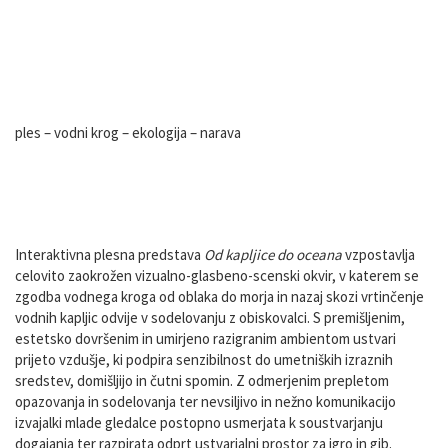
Obravnavane teme
ples – vodni krog – ekologija – narava
Mnenje strokovne komisije
Interaktivna plesna predstava
Od kapljice do oceana
vzpostavlja
celovito zaokrožen vizualno-glasbeno-scenski okvir, v katerem se
zgodba vodnega kroga od oblaka do morja in nazaj skozi vrtinčenje
vodnih kapljic odvije v sodelovanju z obiskovalci. S premišljenim,
estetsko dovršenim in umirjeno razigranim ambientom ustvari
prijeto vzdušje, ki podpira senzibilnost do umetniških izraznih
sredstev, domišljijo in čutni spomin. Z odmerjenim prepletom
opazovanja in sodelovanja ter nevsiljivo in nežno komunikacijo
izvajalki mlade gledalce postopno usmerjata k soustvarjanju
dogajanja ter razpirata odprt ustvarjalni prostor za igro in gib.