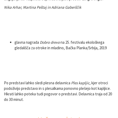
Nika Arhar, Martina Peštaj in Adriana Gaberščik
Prejete nagrade
glavna nagrada
Dobro drevo
na 25. festivalu ekološkega
gledališča za otroke in mladino, Bačka Planka/Srbija, 2019
Spremljevalni pedagoški programi
Po predstavi lahko sledi plesna delavnica
Ples kapljic
, kjer otroci
podoživijo predstavo in s plesalkama ponovno plešejo kot kapljice.
Hkrati lahko poteka tudi pogovor o predstavi. Delavnica traja od 20
do 30 minut.