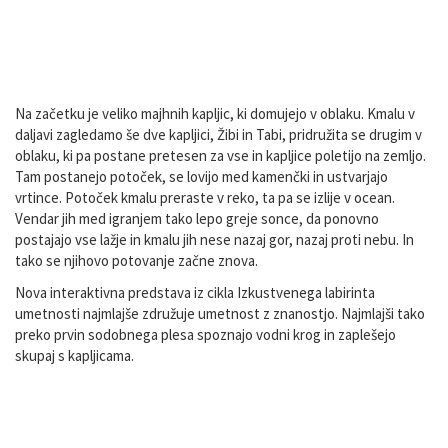
Kratek opis in fotografije
Na začetku je veliko majhnih kapljic, ki domujejo v oblaku. Kmalu v
daljavi zagledamo še dve kapljici, Žibi in Tabi, pridružita se drugim v
oblaku, ki pa postane pretesen za vse in kapljice poletijo na zemljo.
Tam postanejo potoček, se lovijo med kamenčki in ustvarjajo
vrtince. Potoček kmalu preraste v reko, ta pa se izlije v ocean.
Vendar jih med igranjem tako lepo greje sonce, da ponovno
postajajo vse lažje in kmalu jih nese nazaj gor, nazaj proti nebu. In
tako se njihovo potovanje začne znova.
Nova interaktivna predstava iz cikla Izkustvenega labirinta
umetnosti najmlajše združuje umetnost z znanostjo. Najmlajši tako
preko prvin sodobnega plesa spoznajo vodni krog in zaplešejo
skupaj s kapljicama.