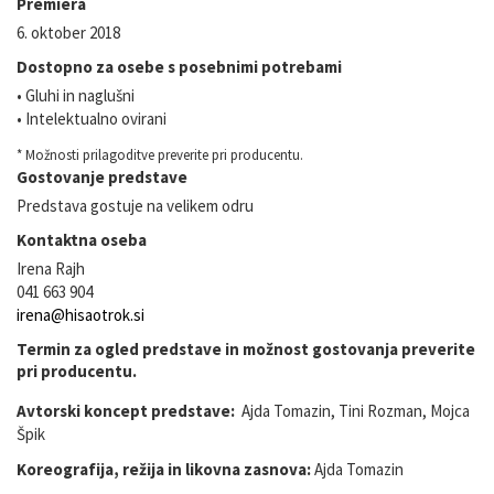
Premiera
6. oktober 2018
Dostopno za osebe s posebnimi potrebami
• Gluhi in naglušni
• Intelektualno ovirani
* Možnosti prilagoditve preverite pri producentu.
Gostovanje predstave
Predstava gostuje na velikem odru
Kontaktna oseba
Irena Rajh
041 663 904
irena@hisaotrok.si
Termin za ogled predstave in možnost gostovanja preverite
pri producentu.
Avtorski koncept predstave:
Ajda Tomazin, Tini Rozman, Mojca
Špik
Koreografija, režija in likovna zasnova:
Ajda Tomazin