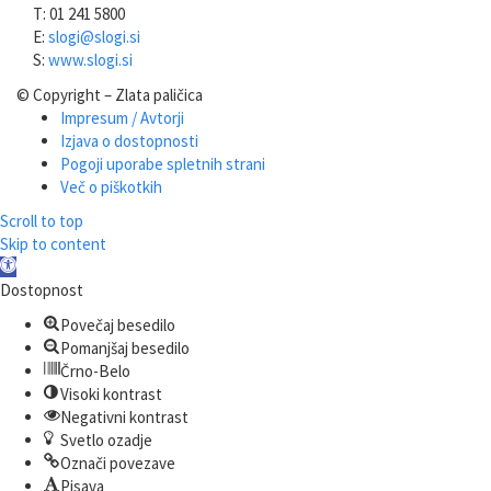
T: 01 241 5800
E:
slogi@slogi.si
S:
www.slogi.si
© Copyright – Zlata paličica
Impresum / Avtorji
Izjava o dostopnosti
Pogoji uporabe spletnih strani
Več o piškotkih
Scroll to top
Skip to content
Open
toolbar
Dostopnost
Povečaj besedilo
Pomanjšaj besedilo
Črno-Belo
Visoki kontrast
Negativni kontrast
Svetlo ozadje
Označi povezave
Pisava