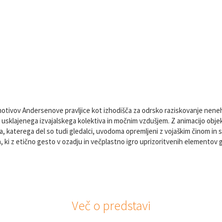
Obravnavane teme
Mnenje strokovne komisije
ivov Andersenove pravljice kot izhodišča za odrsko raziskovanje nene
m usklajenega izvajalskega kolektiva in močnim vzdušjem. Z animacijo obje
, katerega del so tudi gledalci, uvodoma opremljeni z vojaškim činom in 
a, ki z etično gesto v ozadju in večplastno igro uprizoritvenih elemento
Več o predstavi