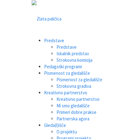
Predstave
Predstave
Iskalnik predstav
Strokovna komisija
Pedagoški programi
Pismenost za gledališče
Pismenost za gledališče
Strokovna gradiva
Kreativno partnerstvo
Kreativno partnerstvo
Mi smo gledališče
Primeri dobre prakse
Partnerska agora
Gleda(l)išče
O projektu
Programi projekta