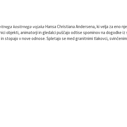
Kratek opis in fotografije
itnega kositrnega vojaka
Hansa Christiana Andersena, ki velja za eno njeg
 temnici objekti, animatorji in gledalci puščajo odtise spominov na dogodke 
n stopajo v nove odnose. Spletajo se med granitnimi tlakovci, svinčenimi ž