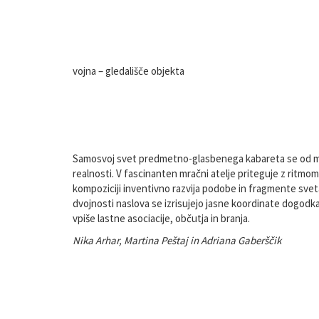
vojna – gledališče objekta
Samosvoj svet predmetno-glasbenega kabareta se od mot
realnosti. V fascinanten mračni atelje priteguje z ritmo
kompoziciji inventivno razvija podobe in fragmente sveta
dvojnosti naslova se izrisujejo jasne koordinate dogodk
vpiše lastne asociacije, občutja in branja.
Nika Arhar, Martina Peštaj in Adriana Gaberščik