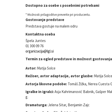
Dostopno za osebe s posebnimi potrebami
* Možnosti prilagoditve preverite pri producentu.
Gostovanje predstave
Predstava gostuje na malem odru
Kontaktna oseba
Špela Juntes
01 300 09 76
organizacija@lgl.si
Termin za ogled predstave in možnost gostovanja
Avtor:
Matija Solce
Režiser, avtor adaptacije, avtor glasbe:
Matija Solc
Avtorja likovne podobe:
Tomáš Žižka, Nerea Cuesta G
Igralke in igralci:
Asja Kahrimanović Babnik, Gašper Malnar
g.
Dramaturga:
Jelena Sitar, Benjamin Zajc