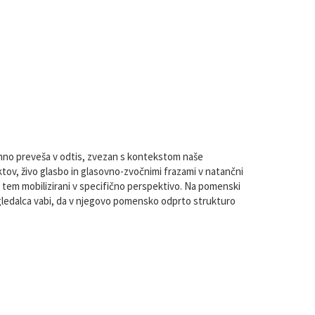
hno preveša v odtis, zvezan s kontekstom naše
ktov, živo glasbo in glasovno-zvočnimi frazami v natančni
s tem mobilizirani v specifično perspektivo. Na pomenski
v gledalca vabi, da v njegovo pomensko odprto strukturo