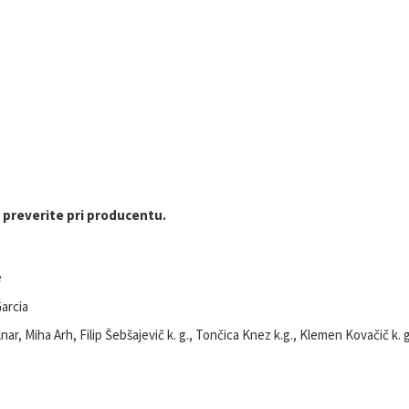
 preverite pri producentu.
e
arcia
, Miha Arh, Filip Šebšajevič k. g., Tončica Knez k.g., Klemen Kovačič k. g., 