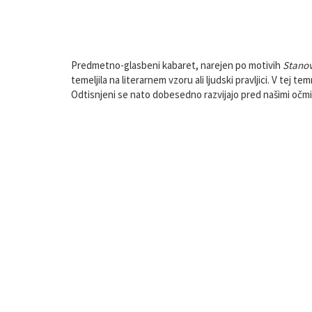
Predmetno-glasbeni kabaret, narejen po motivih
Stanov
temeljila na literarnem vzoru ali ljudski pravljici. V tej
Odtisnjeni se nato dobesedno razvijajo pred našimi očmi i