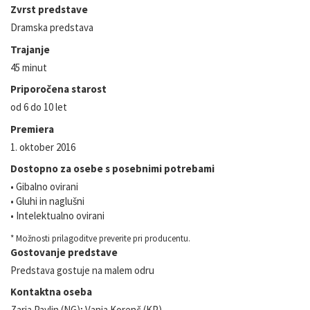
Zvrst predstave
Dramska predstava
Trajanje
45 minut
Priporočena starost
od 6 do 10 let
Premiera
1. oktober 2016
Dostopno za osebe s posebnimi potrebami
• Gibalno ovirani
• Gluhi in naglušni
• Intelektualno ovirani
* Možnosti prilagoditve preverite pri producentu.
Gostovanje predstave
Predstava gostuje na malem odru
Kontaktna oseba
Zarja Pavlin (NG); Vanja Korenč (KP)