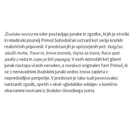
Kratek opis in fotografije
Živalske novice
na oder postavljajo junake in zgodbe, ki jih je otroški
in mladinski pisatelj Primož Suhodolčan ustvaril kot serijo kratkih
realističnih pripovedi. V predstavi jih je uprizorjenih pet:
Dolgčas
okužil muhe
,
Trave ni, krave znorele
,
Vojna za travo
,
Raca spet
padla z neba
in
Lepo je biti papagaj
. V vseh epizodah kot glavni
junak nastopa včasih neroden, a vseskozi originalen fant Primož, ki
se z nenavadnimi živalskimi junaki vedno znova zapleta v
nepredvidljive peripetije. V predstavi je tako tudi povezovalec
nanizanih zgodb, spetih v okvir »gledališke oddaje« s komično
obarvanimi novicami iz živalsko-človeškega sveta.