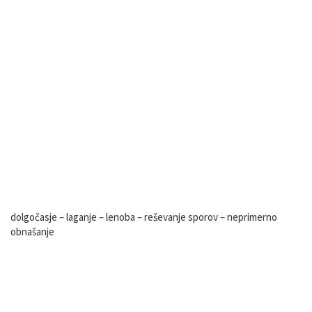
Obravnavane teme
dolgočasje – laganje – lenoba – reševanje sporov – neprimerno
obnašanje
Mnenje strokovne komisije