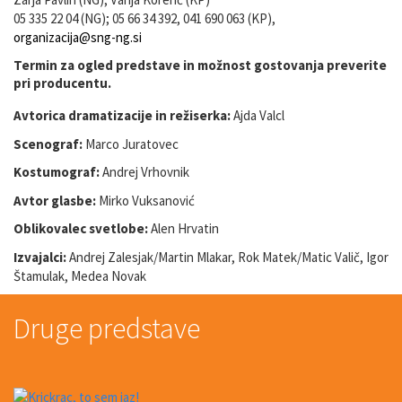
05 335 22 04 (NG); 05 66 34 392, 041 690 063 (KP),
organizacija@sng-ng.si
Termin za ogled predstave in možnost gostovanja preverite
pri producentu.
Avtorica dramatizacije in režiserka:
Ajda Valcl
Scenograf:
Marco Juratovec
Kostumograf:
Andrej Vrhovnik
Avtor glasbe:
Mirko Vuksanović
Oblikovalec svetlobe:
Alen Hrvatin
Izvajalci:
Andrej Zalesjak/Martin Mlakar, Rok Matek/Matic Valič, Igor
Štamulak, Medea Novak
Druge predstave