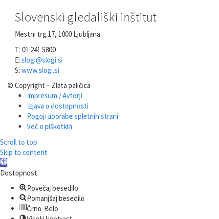
Slovenski gledališki inštitut
Mestni trg 17, 1000 Ljubljana
T: 01 241 5800
E:
slogi@slogi.si
S:
www.slogi.si
© Copyright – Zlata paličica
Impresum / Avtorji
Izjava o dostopnosti
Pogoji uporabe spletnih strani
Več o piškotkih
Scroll to top
Skip to content
Open
toolbar
Dostopnost
Povečaj besedilo
Pomanjšaj besedilo
Črno-Belo
Visoki kontrast