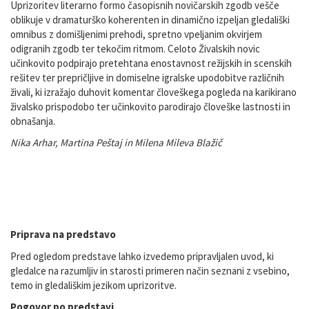
Uprizoritev literarno formo časopisnih novičarskih zgodb vešče
oblikuje v dramaturško koherenten in dinamično izpeljan gledališki
omnibus z domišljenimi prehodi, spretno vpeljanim okvirjem
odigranih zgodb ter tekočim ritmom. Celoto Živalskih novic
učinkovito podpirajo pretehtana enostavnost režijskih in scenskih
rešitev ter prepričljive in domiselne igralske upodobitve različnih
živali, ki izražajo duhovit komentar človeškega pogleda na karikirano
živalsko prispodobo ter učinkovito parodirajo človeške lastnosti in
obnašanja.
Nika Arhar, Martina Peštaj in Milena Mileva Blažič
Spremljevalni pedagoški programi
Priprava na predstavo
Pred ogledom predstave lahko izvedemo pripravljalen uvod, ki
gledalce na razumljiv in starosti primeren način seznani z vsebino,
temo in gledališkim jezikom uprizoritve.
Pogovor po predstavi