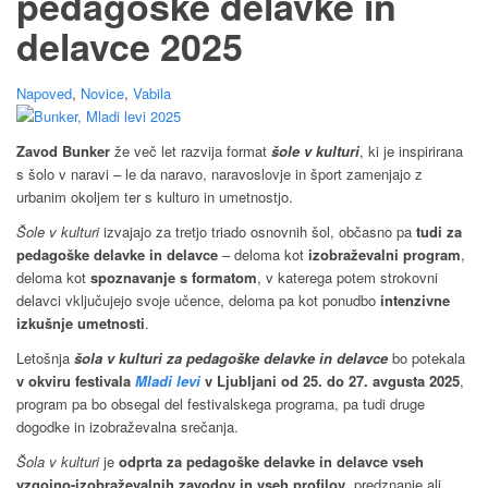
pedagoške delavke in
delavce 2025
Napoved
,
Novice
,
Vabila
Zavod Bunker
že več let razvija format
šole v kulturi
, ki je inspirirana
s šolo v naravi – le da naravo, naravoslovje in šport zamenjajo z
urbanim okoljem ter s kulturo in umetnostjo.
Šole v kulturi
izvajajo za tretjo triado osnovnih šol, občasno pa
tudi za
pedagoške delavke in delavce
– deloma kot
izobraževalni program
,
deloma kot
spoznavanje s formatom
, v katerega potem strokovni
delavci vključujejo svoje učence, deloma pa kot ponudbo
intenzivne
izkušnje umetnosti
.
Letošnja
šola v kulturi za pedagoške delavke in delavce
bo potekala
v okviru festivala
Mladi levi
v Ljubljani od 25. do 27. avgusta 2025
,
program pa bo obsegal del festivalskega programa, pa tudi druge
dogodke in izobraževalna srečanja.
Šola v kulturi
je
odprta za pedagoške delavke in delavce vseh
vzgojno-izobraževalnih zavodov in vseh profilov
, predznanje ali