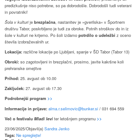
predizkušnje niso potrebne, so pa dobrodošle. Dobrodošli tudi veterani
in povratniki!
Šola v kulturi
je
brezplačna
, nastanitev je »gverilska« v Športnem
društvu Tabor, poskrbljeno je tudi za obroke. Potnih stroškov do in iz
šole v kulturi ne krijemo. Po šoli izdamo
potrdilo o udeležbi
z oceno
števila izobraževalnih ur.
Lokacija:
različne lokacije po Ljubljani, spanje v ŠD Tabor (Tabor 13)
Obroki:
so zagotovljeni in brezplačni, prosimo, javite kakršne koli
prehranske omejitve
Prihod:
25. avgust ob 10.00
Zaključek:
27. avgust ob 17.30
Podrobnejši program
>>
Informacije in prijave:
alma.r.selimovic@bunker.si
/ 031 694 559
Več o festivalu
Mladi levi
ter letošnjem programu
>>
23/06/2025
/
Objavil(a)
Sandra Jenko
Tags:
Ne spreglejte!