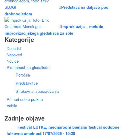
Predstava na daljavo pod
drobnogledom
Improkluzija – metode
improvizacijskega gledališča za šole
Kategorije
Dogodki
Napoved
Novice
Pismenost za gledališče
Poročila
Predstavitve
Strokovna izobraževanja
Primeri dobre prakse
Vabila
Zadnje objave
Festival LUTKE, mednarodni bienalni festival sodobne
lutkovne umetnosti
17/07/2026 - 10:30