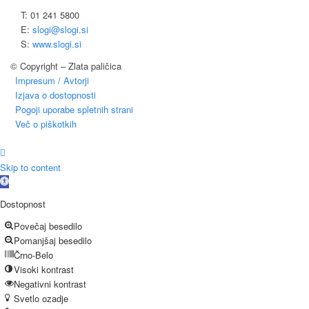
T: 01 241 5800
E:
slogi@slogi.si
S:
www.slogi.si
© Copyright – Zlata paličica
Impresum / Avtorji
Izjava o dostopnosti
Pogoji uporabe spletnih strani
Več o piškotkih
Skip to content
Open
toolbar
Dostopnost
Povečaj besedilo
Pomanjšaj besedilo
Črno-Belo
Visoki kontrast
Negativni kontrast
Svetlo ozadje