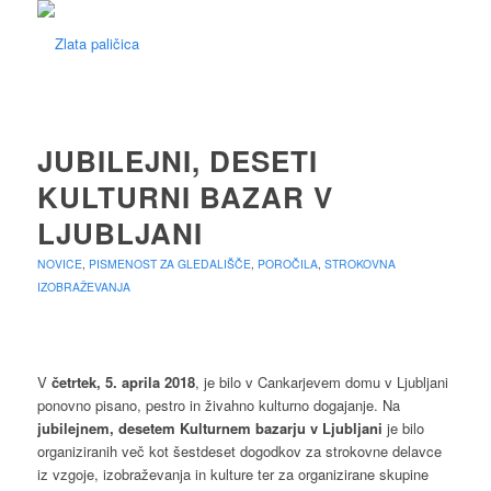
JUBILEJNI, DESETI
KULTURNI BAZAR V
LJUBLJANI
NOVICE
,
PISMENOST ZA GLEDALIŠČE
,
POROČILA
,
STROKOVNA
IZOBRAŽEVANJA
V
četrtek, 5. aprila 2018
, je bilo v Cankarjevem domu v Ljubljani
ponovno pisano, pestro in živahno kulturno dogajanje. Na
jubilejnem, desetem Kulturnem bazarju v Ljubljani
je bilo
organiziranih več kot šestdeset dogodkov za strokovne delavce
iz vzgoje, izobraževanja in kulture ter za organizirane skupine