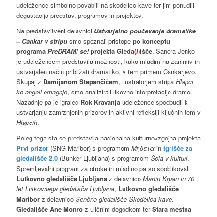
udeležence simbolno povabili na skodelico kave ter jim ponudili
degustacijo predstav, programov in projektov.
Na predstavitveni delavnici
Ustvarjalno poučevanje dramatike
– Cankar v stripu
smo spoznali pristope
po konceptu
programa
PreDRAMI se!
projekta Gleda
(
l
)
išče
. Sandra Jenko
je udeležencem predstavila možnosti, kako mladim na zanimiv in
ustvarjalen način približati dramatiko, v tem primeru Cankarjevo.
Skupaj z
Damijanom Stepančičem
, ilustratorjem stripa
Hlapci
ko angeli omagajo
, smo analizirali likovno interpretacijo drame.
Nazadnje pa je igralec
Rok Kravanja
udeležence spodbudil k
ustvarjanju zamrznjenih prizorov in aktivni refleksiji ključnih tem v
Hlapcih
.
Poleg tega sta se predstavila nacionalna kulturnovzgojna projekta
Prvi prizor
(SNG Maribor) s programom
Μήδεια
in
Igrišče za
gledališče 2.0
(Bunker Ljubljana) s programom
Šola v kulturi
.
Spremljevalni program za otroke in mladino pa so sooblikovali
Lutkovno gledališče Ljubljana
z delavnico
Martin Krpan in 70
let Lutkovnega gledališča Ljubljana
,
Lutkovno gledališče
Maribor
z delavnico
Senčno gledališče Skodelica kave
,
Gledališče Ane Monro
z uličnim dogodkom ter
Stara mestna