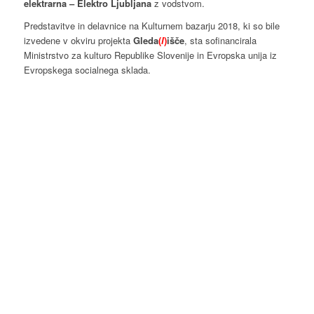
elektrarna – Elektro Ljubljana
z vodstvom.
Predstavitve in delavnice na Kulturnem bazarju 2018, ki so bile
izvedene v okviru projekta
Gleda
(
l
)
išče
, sta sofinancirala
Ministrstvo za kulturo Republike Slovenije in Evropska unija iz
Evropskega socialnega sklada.