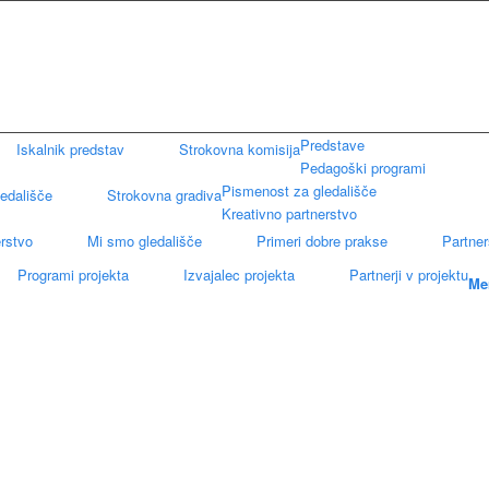
Predstave
Iskalnik predstav
Strokovna komisija
Pedagoški programi
Pismenost za gledališče
edališče
Strokovna gradiva
Kreativno partnerstvo
erstvo
Mi smo gledališče
Primeri dobre prakse
Partne
Programi projekta
Izvajalec projekta
Partnerji v projektu
Me