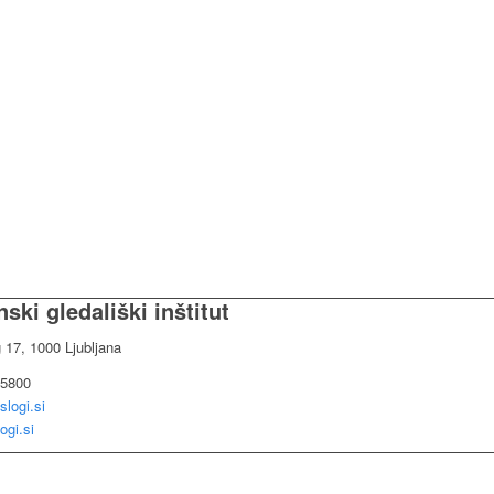
ski gledališki inštitut
g 17, 1000 Ljubljana
 5800
slogi.si
ogi.si