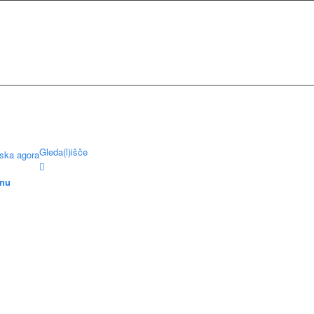
Gleda(l)išče
rska agora
nu