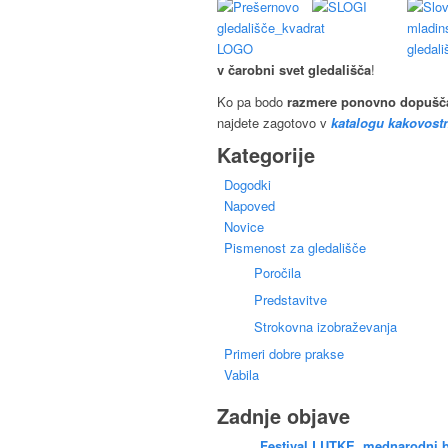
v čarobni svet gledališča
!
Ko pa bodo
razmere ponovno dopušč
najdete zagotovo v
katalogu kakovostn
Kategorije
Dogodki
Napoved
Novice
Pismenost za gledališče
Poročila
Predstavitve
Strokovna izobraževanja
Primeri dobre prakse
Vabila
Zadnje objave
Festival LUTKE, mednarodni b