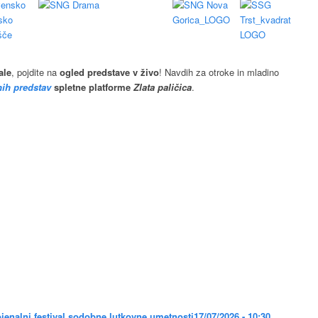
ale
, pojdite na
ogled predstave v živo
! Navdih za otroke in mladino
ih predstav
spletne platforme
Zlata paličica
.
ienalni festival sodobne lutkovne umetnosti
17/07/2026 - 10:30