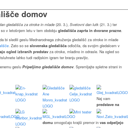
dališče domov
dan gledališča za otroke in mlade
(20. 3.),
Svetovni dan lutk
(21. 3.) ter
r so v letošnjem letu v tem obdobju
gledališča zaprta in dvorane prazne
.
a bi sledili geslu Mednarodnega združenja gledališč za otroke in mlade
ališče
. Zato so se
slovenska gledališča
odločila, da svojim gledalcem v
jo ogled izbranih predstav
za otroke, mladino in odrasle. Na ogled so
isluhnete lahko tudi radijskim igram ter branju pravljic.
njenemu geslu
Pripeljimo gledališče domov
. Spremljajte spletne strani in
Naj vam
predstave na
domu
omogočajo krajši premor in
vas odpeljejo