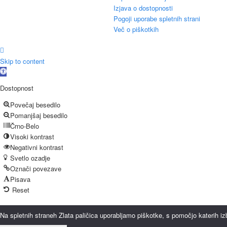
Izjava o dostopnosti
Pogoji uporabe spletnih strani
Več o piškotkih
Skip to content
Open
toolbar
Dostopnost
Povečaj besedilo
Pomanjšaj besedilo
Črno-Belo
Visoki kontrast
Negativni kontrast
Svetlo ozadje
Označi povezave
Pisava
Reset
Na spletnih straneh Zlata paličica uporabljamo piškotke, s pomočjo katerih i