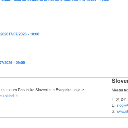
 2026
17/07/2026 - 10:00
07/2026 - 09:09
Sloven
 za kulturo Republike Slovenije in Evropska unija iz
Mestni tr
u-skladi.si
T: 01 241
E:
slogi@
S:
www.sl