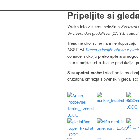
Pripeljite si gle
Vsako leto v marcu beležimo
Svetovni 
Svetovni dan gledališča
(27. 3.), venda
Trenutne okoliščine nam ne dopuščajo, d
ASSITEJ
Danes odpeljite otroka v gled
domačem okolju
preko spleta omogoča
tako starejše kot aktualne produkcije, pr
S skupnimi močmi
sledimo letos obr
družabna omrežja slovenskih gledališč: