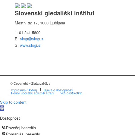
Slovenski gledališki inštitut
Mestni trg 17, 1000 Ljubljana
T: 01 241 5800
E:
slogi@slogi.si
S:
www.slogi.si
© Copyright – Zlata paličica
Impresum / Avtorji
Izjava o dostopnosti
Pogoji uporabe spletnih strani
Več o piškotkih
Skip to content
Open
toolbar
Dostopnost
Povečaj besedilo
Pomanjšaj besedilo