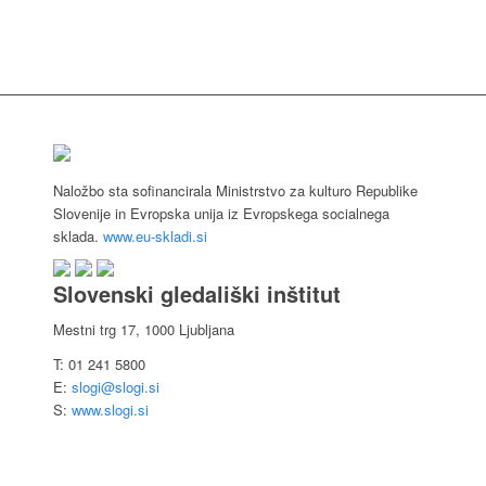
Naložbo sta sofinancirala Ministrstvo za kulturo Republike
Slovenije in Evropska unija iz Evropskega socialnega
sklada.
www.eu-skladi.si
Slovenski gledališki inštitut
Mestni trg 17, 1000 Ljubljana
T: 01 241 5800
E:
slogi@slogi.si
S:
www.slogi.si