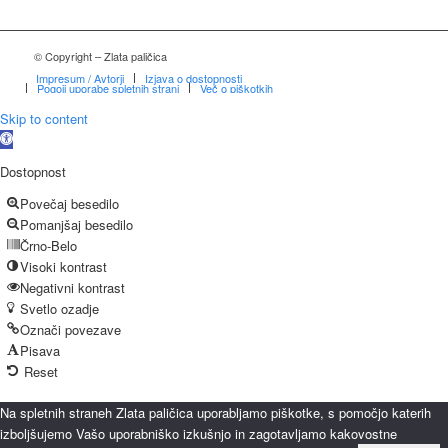
© Copyright – Zlata paličica
Impresum / Avtorji
Izjava o dostopnosti
Pogoji uporabe spletnih strani
Več o piškotkih
Skip to content
Open
toolbar
Dostopnost
Povečaj besedilo
Pomanjšaj besedilo
Črno-Belo
Visoki kontrast
Negativni kontrast
Svetlo ozadje
Označi povezave
Pisava
Reset
Na spletnih straneh Zlata paličica uporabljamo piškotke, s pomočjo katerih
izboljšujemo Vašo uporabniško izkušnjo in zagotavljamo kakovostne