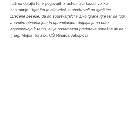
tudi na detajle ter v pogovorih z ustvarjalci kazali veliko
zanimanja. “
Igra jim je bila všeč in upoštevali so igralkine
izrečene besede, da so soustvarjalci v živo igrane igre ter da tudi
s svojim obnašanjem in spremljanjem dogajanja na odru
soprispevajo k temu, ali je posamezna predstava uspešna ali ne.
”
(mag. Mojca Honzak, OŠ Riharda Jakopiča)