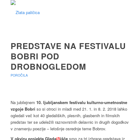
PREDSTAVE NA FESTIVALU
BOBRI POD
DROBNOGLEDOM
POROČILA
Na jubilejnem
10. ljubljanskem festivalu kulturno-umetnostne
vzgoje Bobri
so si otroci in mladi med 21. 1. in 8. 2. 2018 lahko
ogledali več kot 40 gledaliških, plesnih, glasbenih in filmskih
predstav ter se udeležili raznovrstnih delavnic in drugih dogodkov
v znamenju poezije – letošnje osrednje teme Bobrov.
V okviru projekta Gleda
(
l
)
išče
smo za tri izbrane predstave iz