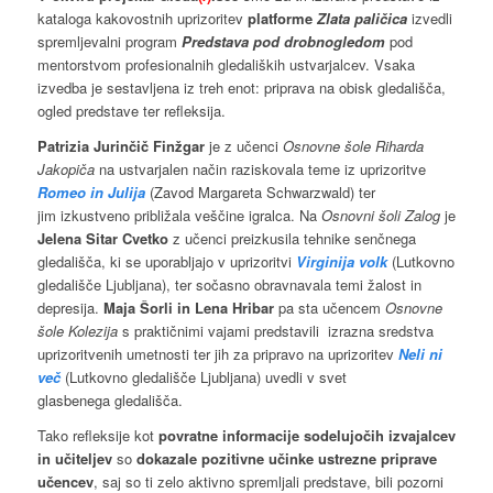
kataloga kakovostnih uprizoritev
platforme
Zlata paličica
izvedli
spremljevalni program
Predstava pod drobnogledom
pod
mentorstvom profesionalnih gledaliških ustvarjalcev. Vsaka
izvedba je sestavljena iz treh enot: priprava na obisk gledališča,
ogled predstave ter refleksija.
Patrizia Jurinčič Finžgar
je z učenci
Osnovne šole Riharda
Jakopiča
na ustvarjalen način raziskovala teme iz uprizoritve
Romeo in Julija
(Zavod Margareta Schwarzwald) ter
jim izkustveno približala veščine igralca. Na
Osnovni šoli Zalog
je
Jelena Sitar Cvetko
z učenci preizkusila tehnike senčnega
gledališča, ki se uporabljajo v uprizoritvi
Virginija volk
(Lutkovno
gledališče Ljubljana), ter sočasno obravnavala temi žalost in
depresija.
Maja Šorli in Lena Hribar
pa sta učencem
Osnovne
šole Kolezija
s praktičnimi vajami predstavili izrazna sredstva
uprizoritvenih umetnosti ter jih za pripravo na uprizoritev
Neli ni
več
(Lutkovno gledališče Ljubljana) uvedli v svet
glasbenega gledališča.
Tako refleksije kot
povratne informacije sodelujočih izvajalcev
in učiteljev
so
dokazale pozitivne učinke ustrezne priprave
učencev
, saj so ti zelo aktivno spremljali predstave, bili pozorni