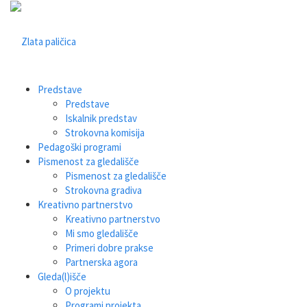
Predstave
Predstave
Iskalnik predstav
Strokovna komisija
Pedagoški programi
Pismenost za gledališče
Pismenost za gledališče
Strokovna gradiva
Kreativno partnerstvo
Kreativno partnerstvo
Mi smo gledališče
Primeri dobre prakse
Partnerska agora
Gleda(l)išče
O projektu
Programi projekta