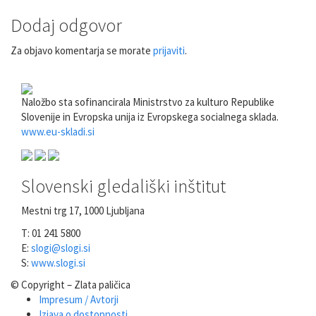
Dodaj odgovor
Za objavo komentarja se morate
prijaviti
.
Naložbo sta sofinancirala Ministrstvo za kulturo Republike
Slovenije in Evropska unija iz Evropskega socialnega sklada.
www.eu-skladi.si
Slovenski gledališki inštitut
Mestni trg 17, 1000 Ljubljana
T: 01 241 5800
E:
slogi@slogi.si
S:
www.slogi.si
© Copyright – Zlata paličica
Impresum / Avtorji
Izjava o dostopnosti