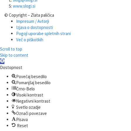
S:
www.slogi.si
© Copyright – Zlata paličica
Impresum / Avtorji
Izjava o dostopnosti
Pogoji uporabe spletnih strani
Več o piškotkih
Scroll to top
Skip to content
Open
toolbar
Dostopnost
Povečaj besedilo
Pomanjšaj besedilo
Črno-Belo
Visoki kontrast
Negativni kontrast
Svetlo ozadje
Označi povezave
Pisava
Reset