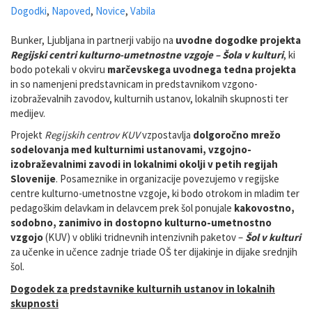
Dogodki
,
Napoved
,
Novice
,
Vabila
Bunker, Ljubljana in partnerji vabijo na
uvodne dogodke projekta
Regijski centri kulturno-umetnostne vzgoje – Šola v kulturi
, ki
bodo potekali v okviru
marčevskega uvodnega tedna projekta
in so namenjeni predstavnicam in predstavnikom vzgono-
izobraževalnih zavodov, kulturnih ustanov, lokalnih skupnosti ter
medijev.
Projekt
Regijskih centrov KUV
vzpostavlja
dolgoročno mrežo
sodelovanja med kulturnimi ustanovami, vzgojno-
izobraževalnimi zavodi in lokalnimi okolji v petih regijah
Slovenije
. Posameznike in organizacije povezujemo v regijske
centre kulturno-umetnostne vzgoje, ki bodo otrokom in mladim ter
pedagoškim delavkam in delavcem prek šol ponujale
kakovostno,
sodobno, zanimivo in dostopno kulturno-umetnostno
vzgojo
(KUV) v obliki tridnevnih intenzivnih paketov –
Šol v kulturi
za učenke in učence zadnje triade OŠ ter dijakinje in dijake srednjih
šol.
Dogodek za predstavnike kulturnih ustanov in lokalnih
skupnosti