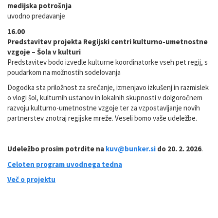
medijska potrošnja
uvodno predavanje
16.00
Predstavitev projekta Regijski centri kulturno-umetnostne
vzgoje – Šola v kulturi
Predstavitev bodo izvedle kulturne koordinatorke vseh pet regij, s
poudarkom na možnostih sodelovanja
Dogodka sta priložnost za srečanje, izmenjavo izkušenj in razmislek
o vlogi šol, kulturnih ustanov in lokalnih skupnosti v dolgoročnem
razvoju kulturno-umetnostne vzgoje ter za vzpostavljanje novih
partnerstev znotraj regijske mreže. Veseli bomo vaše udeležbe.
Udeležbo prosim potrdite na
kuv@bunker.si
do 20. 2. 2026
.
Celoten program uvodnega tedna
Več o projektu