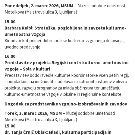
Ponedeljek, 2. marec 2026, MSUM –
Muzej sodobne umetnosti
Metelkova (Maistrova ulica 3, Ljubljana)
15.00
Barbara Kelbl: Strateška, poglobljena in zavzeta kulturno-
umetnostna vzgoja
Kinodvor kot primer dobre prakse kulturno-vzgojnega delovanja,
uvodno predavanje
16.00
Predstavitev projekta Regijski centri kulturno-umetnostne
vzgoje – Šola v kulturi
Predstavitev bodo izvedle kulturne koordinatorke vseh petih regij,
s poudarkom na možnostih sodelovanja kulturnih ustanov v okviru
projekta, razvoju programov za mlada občinstva ter umeščanju
kulturno-umetnostne vzgoje v lokalne in regionalne kontekste.
Dogodek za predstavnike vzgojno-izobraževalnih zavodov
Torek, 3. marec 2026, MSUM –
Muzej sodobne umetnosti
Metelkova (Maistrova ulica 3, Ljubljana)
15.00
dr. Tanja Črnič Oblak: Mladi, kulturna participacija in