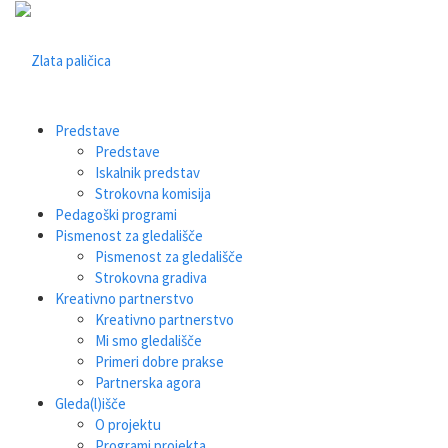
Predstave
Predstave
Iskalnik predstav
Strokovna komisija
Pedagoški programi
Pismenost za gledališče
Pismenost za gledališče
Strokovna gradiva
Kreativno partnerstvo
Kreativno partnerstvo
Mi smo gledališče
Primeri dobre prakse
Partnerska agora
Gleda(l)išče
O projektu
Programi projekta