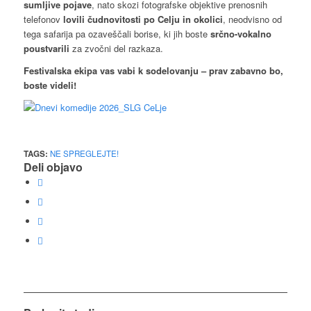
sumljive pojave
, nato skozi fotografske objektive prenosnih
telefonov
lovili čudnovitosti po Celju in okolici
, neodvisno od
tega safarija pa ozaveščali borise, ki jih boste
srčno-vokalno
poustvarili
za zvočni del razkaza.
Festivalska ekipa vas vabi k sodelovanju – prav zabavno bo,
boste videli!
TAGS:
NE SPREGLEJTE!
Deli objavo