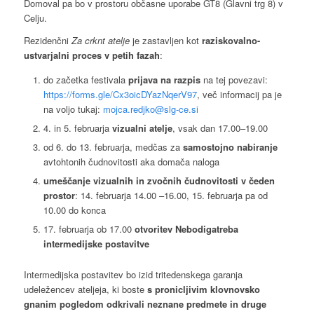
Domoval pa bo v prostoru občasne uporabe GT8 (Glavni trg 8) v
Celju.
Rezidenčni
Za crknt atelje
je zastavljen kot
raziskovalno-
ustvarjalni proces v petih fazah
:
do začetka festivala
prijava na razpis
na tej povezavi:
https://forms.gle/Cx3oicDYazNqerV97
, več informacij pa je
na voljo tukaj:
mojca.redjko@slg-ce.si
4. in 5. februarja
vizualni atelje
, vsak dan 17.00–19.00
od 6. do 13. februarja, medčas za
samostojno nabiranje
avtohtonih čudnovitosti aka domača naloga
umeščanje vizualnih in zvočnih čudnovitosti v čeden
prostor
: 14. februarja 14.00 –16.00, 15. februarja pa od
10.00 do konca
17. februarja ob 17.00
otvoritev Nebodigatreba
intermedijske postavitve
Intermedijska postavitev bo izid tritedenskega garanja
udeležencev ateljeja, ki boste
s pronicljivim klovnovsko
gnanim pogledom odkrivali neznane predmete in druge