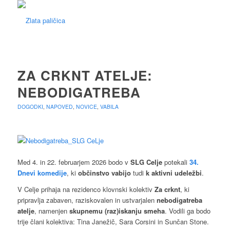
ZA CRKNT ATELJE:
NEBODIGATREBA
DOGODKI
,
NAPOVED
,
NOVICE
,
VABILA
Med 4. in 22. februarjem 2026 bodo v
SLG Celje
potekali
34.
Dnevi komedije
, ki
občinstvo vabijo
tudi
k aktivni udeležbi
.
V Celje prihaja na rezidenco klovnski kolektiv
Za crknt
, ki
pripravlja zabaven, raziskovalen in ustvarjalen
nebodigatreba
atelje
, namenjen
skupnemu (raz)iskanju smeha
. Vodili ga bodo
trije člani kolektiva: Tina Janežič, Sara Corsini in Sunčan Stone.