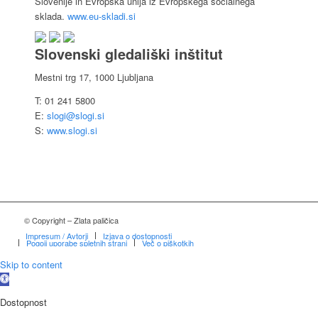
Slovenije in Evropska unija iz Evropskega socialnega
sklada.
www.eu-skladi.si
Slovenski gledališki inštitut
Mestni trg 17, 1000 Ljubljana
T: 01 241 5800
E:
slogi@slogi.si
S:
www.slogi.si
© Copyright – Zlata paličica
Impresum / Avtorji
Izjava o dostopnosti
Pogoji uporabe spletnih strani
Več o piškotkih
Skip to content
Open
toolbar
Dostopnost