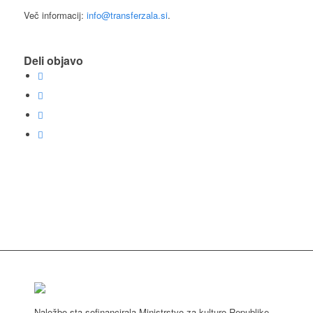
Več informacij:
info@transferzala.si
.
Deli objavo
Naložbo sta sofinancirala Ministrstvo za kulturo Republike