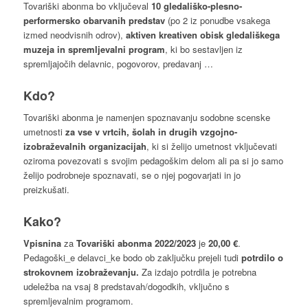
Tovariški abonma bo vključeval
10 gledališko-plesno-
performersko obarvanih predstav
(po 2 iz ponudbe vsakega
izmed neodvisnih odrov),
aktiven kreativen obisk gledališkega
muzeja in spremljevalni program
, ki bo sestavljen iz
spremljajočih delavnic, pogovorov, predavanj …
Kdo?
Tovariški abonma je namenjen spoznavanju sodobne scenske
umetnosti
za vse v vrtcih, šolah in drugih vzgojno-
izobraževalnih organizacijah
, ki si želijo umetnost vključevati
oziroma povezovati s svojim pedagoškim delom ali pa si jo samo
želijo podrobneje spoznavati, se o njej pogovarjati in jo
preizkušati.
Kako?
Vpisnina
za
Tovariški abonma 2022/2023
je
20,00 €
.
Pedagoški_e delavci_ke bodo ob zaključku prejeli tudi
potrdilo o
strokovnem izobraževanju.
Za izdajo potrdila je potrebna
udeležba na vsaj 8 predstavah/dogodkih, vključno s
spremljevalnim programom.