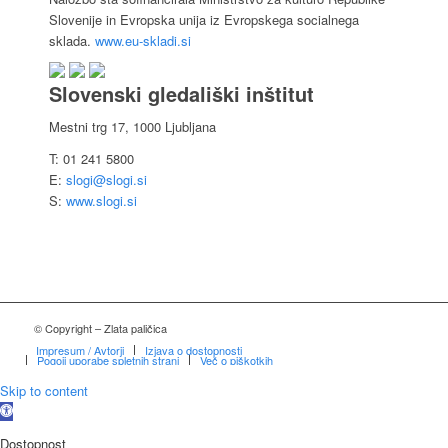
Slovenije in Evropska unija iz Evropskega socialnega
sklada.
www.eu-skladi.si
Slovenski gledališki inštitut
Mestni trg 17, 1000 Ljubljana
T: 01 241 5800
E:
slogi@slogi.si
S:
www.slogi.si
© Copyright – Zlata paličica
Impresum / Avtorji
Izjava o dostopnosti
Pogoji uporabe spletnih strani
Več o piškotkih
Skip to content
Open
toolbar
Dostopnost