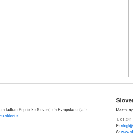
Sloven
 za kulturo Republike Slovenije in Evropska unija iz
Mestni tr
u-skladi.si
T: 01 241
E:
slogi@
S:
www.sl