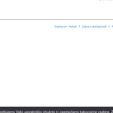
Impresum / Avtorji
Izjava o dostopnosti
P
zboljšujemo Vašo uporabniško izkušnjo in zagotavljamo kakovostne vsebine. Z 