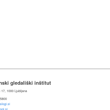
ski gledališki inštitut
g 17, 1000 Ljubljana
 5800
slogi.si
ogi.si