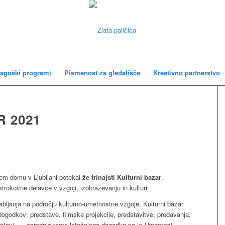
agoški programi
Pismenost za gledališče
Kreativno partnerstvo
 2021
vem domu v Ljubljani potekal
že trinajsti Kulturni bazar
,
trokovne delavce v vzgoji, izobraževanju in kulturi.
ljanja na področju kulturno-umetnostne vzgoje, Kulturni bazar
 dogodkov: predstave, filmske projekcije, predstavitve, predavanja,
zstavi, … osrednja tema letošnjega dogodka pa je
Umetnost-