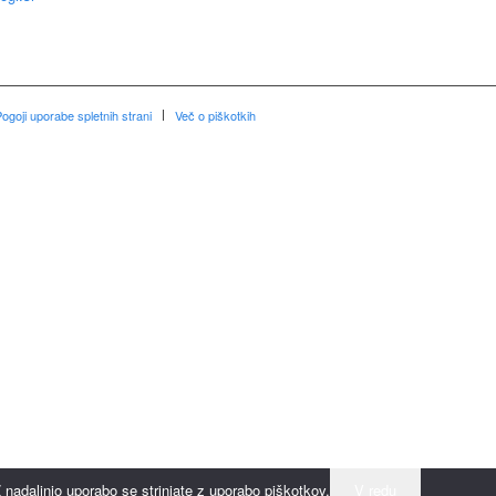
ogoji uporabe spletnih strani
Več o piškotkih
nadaljnjo uporabo se strinjate z uporabo piškotkov.
V redu