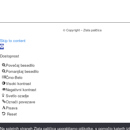
© Copyright – Zlata paličica
Skip to content
Open
toolbar
Dostopnost
Povečaj besedilo
Pomanjšaj besedilo
Črno-Belo
Visoki kontrast
Negativni kontrast
Svetlo ozadje
Označi povezave
Pisava
Reset
Na spletnih straneh Zlata paličica uporabljamo piškotke, s pomočjo katerih i