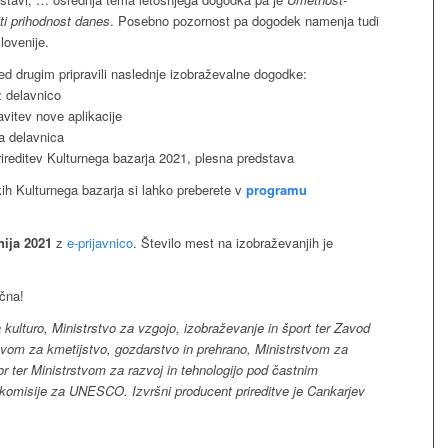
iti prihodnost danes
. Posebno pozornost pa dogodek namenja tudi
lovenije.
 drugim pripravili naslednje izobraževalne dogodke:
z delavnico
avitev nove aplikacije
a delavnica
rireditev Kulturnega bazarja 2021, plesna predstava
h Kulturnega bazarja si lahko preberete v
programu
nija 2021
z
e-prijavnico
. Število mest na izobraževanjih je
čna!
a kulturo, Ministrstvo za vzgojo, izobraževanje in šport ter Zavod
tvom za kmetijstvo, gozdarstvo in prehrano, Ministrstvom za
or ter Ministrstvom za razvoj in tehnologijo pod častnim
komisije za UNESCO. Izvršni producent prireditve je Cankarjev