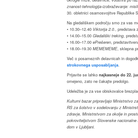
znanost-tehnologija-izobraževanje: misl
30. obletnici osamosvojitve Republike S
Na gledališkem področju smo za vas med
• 10.30–12.40
Viktorija 2.0.
, predstava 
• 14.00–15.00
Gledališki treking
, predst
• 16.00–17.00
ePrešeren
, predstavitven
• 18.00–19.30
MEMEMEME
, sklepna p
Več o posameznih delavnicah in dogodki
strokovnega usposabljanja
.
Prijavite se lahko
najkasneje do 22. ju
omejeno, zato ne čakajte predolgo.
Udeležba je za vse obiskovalce brezpla
Kulturni bazar pripravljajo Ministrstvo z
RS za šolstvo v sodelovanju z Ministrs
zdravje, Ministrstvom za okolje in prost
pokroviteljstvom Slovenske nacionalne 
dom v Ljubljani.