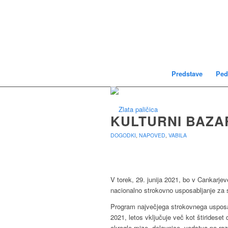
Predstave
Ped
KULTURNI BAZAR
DOGODKI
,
NAPOVED
,
VABILA
V torek, 29. junija 2021, bo v Cankarje
nacionalno strokovno usposabljanje za s
Program največjega strokovnega usposab
2021, letos vključuje več kot štirideset
okrogle mize, delavnice, vodstva po ra