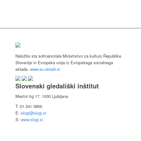
Naložbo sta sofinancirala Ministrstvo za kulturo Republike
Slovenije in Evropska unija iz Evropskega socialnega
sklada.
www.eu-skladi.si
Slovenski gledališki inštitut
Mestni trg 17, 1000 Ljubljana
T: 01 241 5800
E:
slogi@slogi.si
S:
www.slogi.si