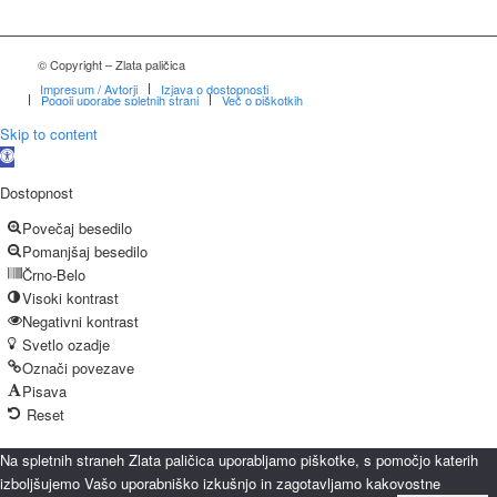
© Copyright – Zlata paličica
Impresum / Avtorji
Izjava o dostopnosti
Pogoji uporabe spletnih strani
Več o piškotkih
Skip to content
Open
toolbar
Dostopnost
Povečaj besedilo
Pomanjšaj besedilo
Črno-Belo
Visoki kontrast
Negativni kontrast
Svetlo ozadje
Označi povezave
Pisava
Reset
Na spletnih straneh Zlata paličica uporabljamo piškotke, s pomočjo katerih
izboljšujemo Vašo uporabniško izkušnjo in zagotavljamo kakovostne