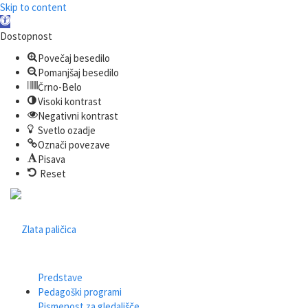
Skip to content
Open
toolbar
Dostopnost
Povečaj besedilo
Pomanjšaj besedilo
Črno-Belo
Visoki kontrast
Negativni kontrast
Svetlo ozadje
Označi povezave
Pisava
Reset
Predstave
Pedagoški programi
Pismenost za gledališče