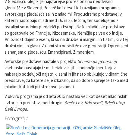
V Gledališču Glej, ki je najstarejše profesionalno neodvisno
gledališče v Sloveniji, že več kot deset let razvijamo programe
avtorskega gledališča za in z mladimi. Produciramo predstave, v
katerih nastopajo mladi med 16. in 22. letom, ter sodelujemo z
ostalimi sorodnimi gledališči po Evropi. Naše mladinske predstave
so gostovale od Francije, Nizozemske, Nemčije pa vse do Indije.
Priložnost dajemo vsem, ki so na družbeni margini. In tistim, ki v tej
družbi nimajo glasu. Z nami sta odrasli že dve generaciji. Opremljeni
z znanjem o gledališču. Emancipirani. Z mnenjem.
Avtorske predstave nastale v projektu
Generacija generaciji
vsebinsko nastajajo iz materialov, ki jih s pomočjo mentorjev
naberejo sodelujoči najstniki sami in jih nato oblikujejo v dinamične
predstave, za katere se je izkazalo, da so dobro sprejete tako med
mladimi kot tudi pri strokovni javnosti.
V okviru programa je od leta 2015 nastalo več kot deset mladinskih
avtorskih predstav, med drugim
Sreče Lov
,
Kdo sem?
,
Rdeči utop
,
Café Evropa
.
Fotografije