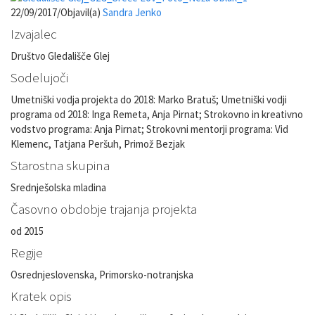
22/09/2017
/
Objavil(a)
Sandra Jenko
Izvajalec
Društvo Gledališče Glej
Sodelujoči
Umetniški vodja projekta do 2018: Marko Bratuš; Umetniški vodji
programa od 2018: Inga Remeta, Anja Pirnat; Strokovno in kreativno
vodstvo programa: Anja Pirnat; Strokovni mentorji programa: Vid
Klemenc, Tatjana Peršuh, Primož Bezjak
Starostna skupina
Srednješolska mladina
Časovno obdobje trajanja projekta
od 2015
Regije
Osrednjeslovenska, Primorsko-notranjska
Kratek opis