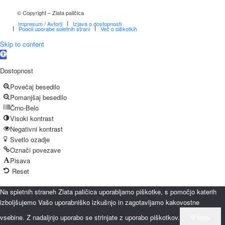
© Copyright – Zlata paličica
Impresum / Avtorji
Izjava o dostopnosti
Pogoji uporabe spletnih strani
Več o piškotkih
Skip to content
Open
toolbar
Dostopnost
Povečaj besedilo
Pomanjšaj besedilo
Črno-Belo
Visoki kontrast
Negativni kontrast
Svetlo ozadje
Označi povezave
Pisava
Reset
Na spletnih straneh Zlata paličica uporabljamo piškotke, s pomočjo katerih
izboljšujemo Vašo uporabniško izkušnjo in zagotavljamo kakovostne
vsebine. Z nadaljnjo uporabo se strinjate z uporabo piškotkov.
V redu