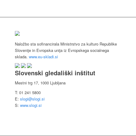
Naložbo sta sofinancirala Ministrstvo za kulturo Republike
Slovenije in Evropska unija iz Evropskega socialnega
sklada.
www.eu-skladi.si
Slovenski gledališki inštitut
Mestni trg 17, 1000 Ljubljana
T: 01 241 5800
E:
slogi@slogi.si
S:
www.slogi.si