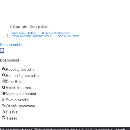
© Copyright – Zlata paličica
Impresum / Avtorji
Izjava o dostopnosti
Pogoji uporabe spletnih strani
Več o piškotkih
Skip to content
Open
toolbar
Dostopnost
Povečaj besedilo
Pomanjšaj besedilo
Črno-Belo
Visoki kontrast
Negativni kontrast
Svetlo ozadje
Označi povezave
Pisava
Reset
Na spletnih straneh Zlata paličica uporabljamo piškotke, s pomočjo katerih