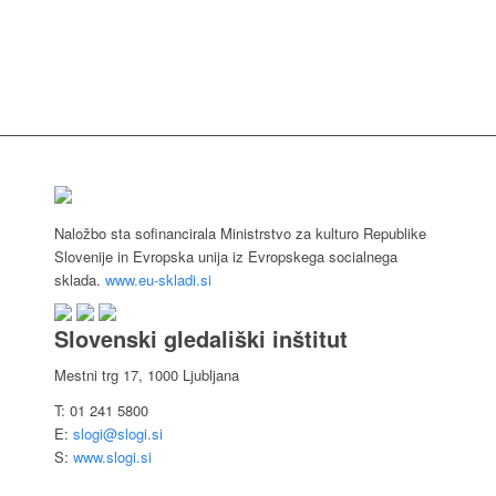
Naložbo sta sofinancirala Ministrstvo za kulturo Republike
Slovenije in Evropska unija iz Evropskega socialnega
sklada.
www.eu-skladi.si
Slovenski gledališki inštitut
Mestni trg 17, 1000 Ljubljana
T: 01 241 5800
E:
slogi@slogi.si
S:
www.slogi.si