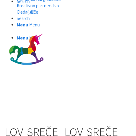
Search
Kreativno partnerstvo
Gleda(l)išče
Search
Menu
Menu
Menu
Menu
LOV-SREČE_LOV-SREČE-