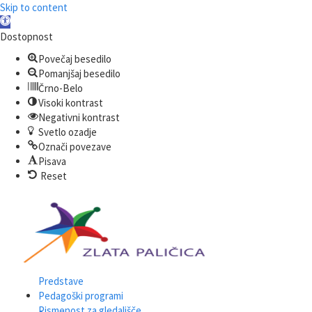
Skip to content
Open
toolbar
Dostopnost
Povečaj besedilo
Pomanjšaj besedilo
Črno-Belo
Visoki kontrast
Negativni kontrast
Svetlo ozadje
Označi povezave
Pisava
Reset
Predstave
Pedagoški programi
Pismenost za gledališče