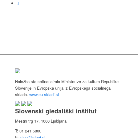
Naložbo sta sofinancirala Ministrstvo za kulturo Republike
Slovenije in Evropska unija iz Evropskega socialnega
sklada.
www.eu-skladi.si
Slovenski gledališki inštitut
Mestni trg 17, 1000 Ljubljana
T: 01 241 5800
E:
slogi@slogi.si