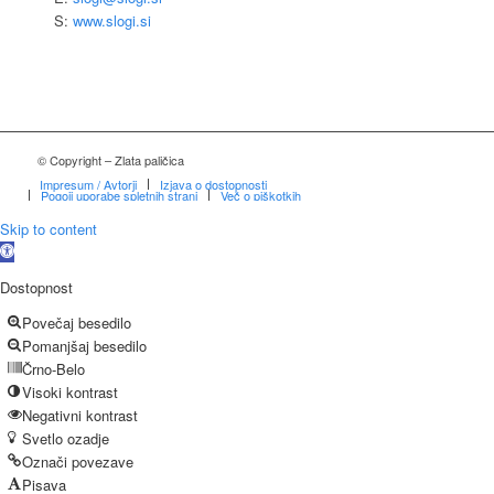
S:
www.slogi.si
© Copyright – Zlata paličica
Impresum / Avtorji
Izjava o dostopnosti
Pogoji uporabe spletnih strani
Več o piškotkih
Skip to content
Open
toolbar
Dostopnost
Povečaj besedilo
Pomanjšaj besedilo
Črno-Belo
Visoki kontrast
Negativni kontrast
Svetlo ozadje
Označi povezave
Pisava