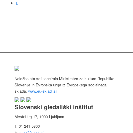
Naložbo sta sofinancirala Ministrstvo za kulturo Republike
Slovenije in Evropska unija iz Evropskega socialnega
sklada.
www.eu-skladi.si
Slovenski gledališki inštitut
Mestni trg 17, 1000 Ljubljana
T: 01 241 5800
E:
slogi@slogi.si