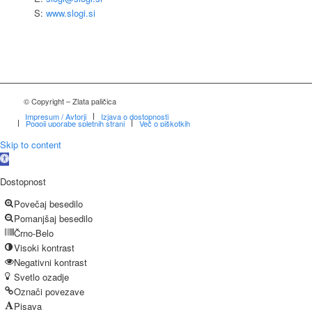
S:
www.slogi.si
© Copyright – Zlata paličica
Impresum / Avtorji
Izjava o dostopnosti
Pogoji uporabe spletnih strani
Več o piškotkih
Skip to content
Open
toolbar
Dostopnost
Povečaj besedilo
Pomanjšaj besedilo
Črno-Belo
Visoki kontrast
Negativni kontrast
Svetlo ozadje
Označi povezave
Pisava