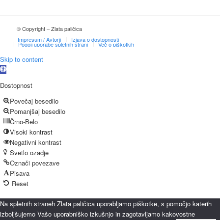
© Copyright – Zlata paličica
Impresum / Avtorji
Izjava o dostopnosti
Pogoji uporabe spletnih strani
Več o piškotkih
Skip to content
Open
toolbar
Dostopnost
Povečaj besedilo
Pomanjšaj besedilo
Črno-Belo
Visoki kontrast
Negativni kontrast
Svetlo ozadje
Označi povezave
Pisava
Reset
Na spletnih straneh Zlata paličica uporabljamo piškotke, s pomočjo katerih
izboljšujemo Vašo uporabniško izkušnjo in zagotavljamo kakovostne