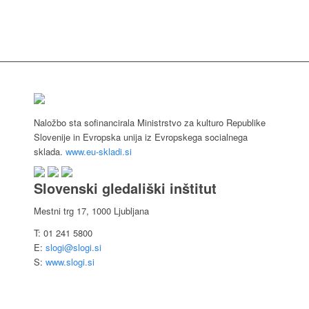
Naložbo sta sofinancirala Ministrstvo za kulturo Republike
Slovenije in Evropska unija iz Evropskega socialnega
sklada.
www.eu-skladi.si
Slovenski gledališki inštitut
Mestni trg 17, 1000 Ljubljana
T: 01 241 5800
E:
slogi@slogi.si
S:
www.slogi.si