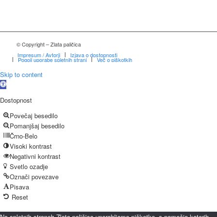
© Copyright – Zlata paličica
Impresum / Avtorji
Izjava o dostopnosti
Pogoji uporabe spletnih strani
Več o piškotkih
Skip to content
Open
toolbar
Dostopnost
Povečaj besedilo
Pomanjšaj besedilo
Črno-Belo
Visoki kontrast
Negativni kontrast
Svetlo ozadje
Označi povezave
Pisava
Reset
Na spletnih straneh Zlata paličica uporabljamo piškotke, s pomočjo katerih