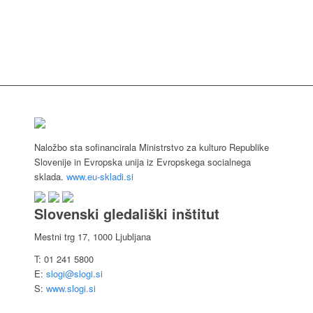
Naložbo sta sofinancirala Ministrstvo za kulturo Republike
Slovenije in Evropska unija iz Evropskega socialnega
sklada.
www.eu-skladi.si
Slovenski gledališki inštitut
Mestni trg 17, 1000 Ljubljana
T: 01 241 5800
E:
slogi@slogi.si
S:
www.slogi.si