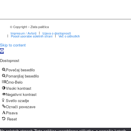
© Copyright – Zlata paličica
Impresum / Avtorji
Izjava o dostopnosti
Pogoji uporabe spletnih strani
Več o piškotkih
Skip to content
Open
toolbar
Dostopnost
Povečaj besedilo
Pomanjšaj besedilo
Črno-Belo
Visoki kontrast
Negativni kontrast
Svetlo ozadje
Označi povezave
Pisava
Reset
Na spletnih straneh Zlata paličica uporabljamo piškotke, s pomočjo katerih