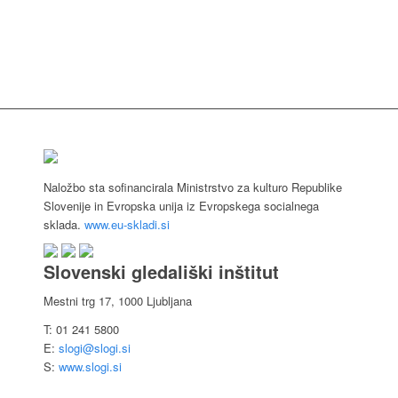
Naložbo sta sofinancirala Ministrstvo za kulturo Republike
Slovenije in Evropska unija iz Evropskega socialnega
sklada.
www.eu-skladi.si
Slovenski gledališki inštitut
Mestni trg 17, 1000 Ljubljana
T: 01 241 5800
E:
slogi@slogi.si
S:
www.slogi.si