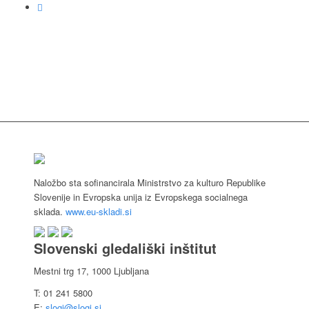
Naložbo sta sofinancirala Ministrstvo za kulturo Republike
Slovenije in Evropska unija iz Evropskega socialnega
sklada.
www.eu-skladi.si
Slovenski gledališki inštitut
Mestni trg 17, 1000 Ljubljana
T: 01 241 5800
E:
slogi@slogi.si