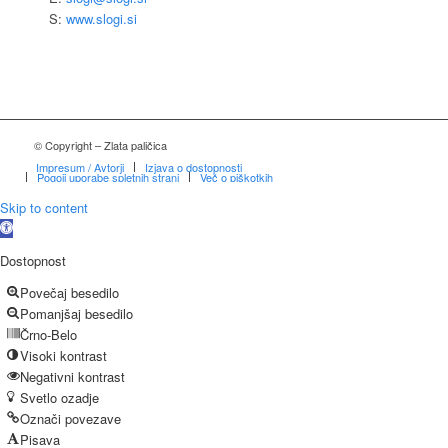
S:
www.slogi.si
© Copyright – Zlata paličica
Impresum / Avtorji
Izjava o dostopnosti
Pogoji uporabe spletnih strani
Več o piškotkih
Skip to content
Open
toolbar
Dostopnost
Povečaj besedilo
Pomanjšaj besedilo
Črno-Belo
Visoki kontrast
Negativni kontrast
Svetlo ozadje
Označi povezave
Pisava