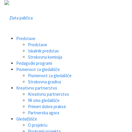
Predstave
Predstave
Iskalnik predstav
Strokovna komisija
Pedagoški programi
Pismenost za gledališče
Pismenost za gledališče
Strokovna gradiva
Kreativno partnerstvo
Kreativno partnerstvo
Mi smo gledališče
Primeri dobre prakse
Partnerska agora
Gleda(l)išče
O projektu
Programi projekta