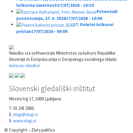
lutkovne umetnosti
17/07/2026 - 10:30
Potenciali
povezovanja, 27. 8. 2026
17/07/2026 - 10:00
37. Poletni lutkovni
pristan
17/07/2026 - 09:09
Naložbo sta sofinancirala Ministrstvo za kulturo Republike
Slovenije in Evropska unija iz Evropskega socialnega sklada.
www.eu-skladi.si
Slovenski gledališki inštitut
Mestni trg 17, 1000 Ljubljana
T: 01 241 5800
E:
slogi@slogi.si
S:
www.slogi.si
© Copyright – Zlata paličica