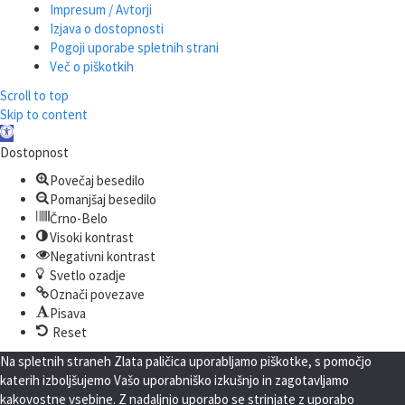
Impresum / Avtorji
Izjava o dostopnosti
Pogoji uporabe spletnih strani
Več o piškotkih
Scroll to top
Skip to content
Open
toolbar
Dostopnost
Povečaj besedilo
Pomanjšaj besedilo
Črno-Belo
Visoki kontrast
Negativni kontrast
Svetlo ozadje
Označi povezave
Pisava
Reset
Na spletnih straneh Zlata paličica uporabljamo piškotke, s pomočjo
katerih izboljšujemo Vašo uporabniško izkušnjo in zagotavljamo
kakovostne vsebine. Z nadaljnjo uporabo se strinjate z uporabo