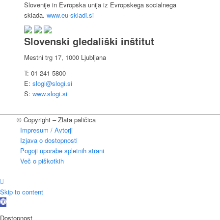
Slovenije in Evropska unija iz Evropskega socialnega
sklada.
www.eu-skladi.si
Slovenski gledališki inštitut
Mestni trg 17, 1000 Ljubljana
T: 01 241 5800
E:
slogi@slogi.si
S:
www.slogi.si
© Copyright – Zlata paličica
Impresum / Avtorji
Izjava o dostopnosti
Pogoji uporabe spletnih strani
Več o piškotkih
Skip to content
Open
toolbar
Dostopnost