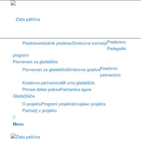
Predstave
Predstave
Iskalnik predstav
Strokovna komisija
Pedagoški
programi
Pismenost za gledališče
Kreativno
Pismenost za gledališče
Strokovna gradiva
partnerstvo
Kreativno partnerstvo
Mi smo gledališče
Primeri dobre prakse
Partnerska agora
Gleda(l)išče
O projektu
Programi projekta
Izvajalec projekta
Partnerji v projektu
Menu