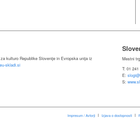
Sloven
 za kulturo Republike Slovenije in Evropska unija iz
Mestni tr
u-skladi.si
T: 01 241
E:
slogi@
S:
www.sl
Impresum / Avtorji
Izjava o dostopnosti
P