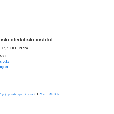
ski gledališki inštitut
g 17, 1000 Ljubljana
 5800
slogi.si
ogi.si
ogoji uporabe spletnih strani
Več o piškotkih