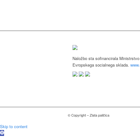
Naložbo sta sofinancirala Ministrstvo
Evropskega socialnega sklada.
www.e
© Copyright – Zlata paličica
Skip to content
Open
toolbar