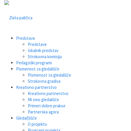
Predstave
Predstave
Iskalnik predstav
Strokovna komisija
Pedagoški programi
Pismenost za gledališče
Pismenost za gledališče
Strokovna gradiva
Kreativno partnerstvo
Kreativno partnerstvo
Mi smo gledališče
Primeri dobre prakse
Partnerska agora
Gleda(l)išče
O projektu
Programi projekta