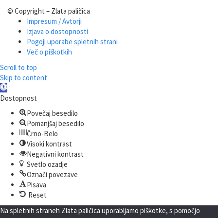
© Copyright – Zlata paličica
Impresum / Avtorji
Izjava o dostopnosti
Pogoji uporabe spletnih strani
Več o piškotkih
Scroll to top
Skip to content
Open
toolbar
Dostopnost
Povečaj besedilo
Pomanjšaj besedilo
Črno-Belo
Visoki kontrast
Negativni kontrast
Svetlo ozadje
Označi povezave
Pisava
Reset
Na spletnih straneh Zlata paličica uporabljamo piškotke, s pomočjo