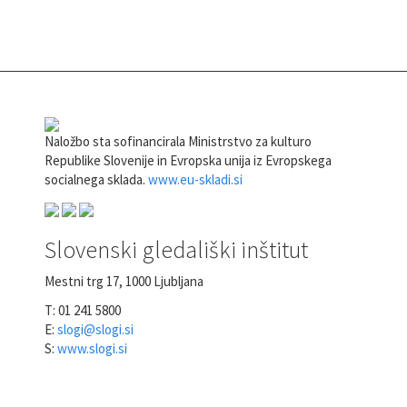
Naložbo sta sofinancirala Ministrstvo za kulturo
Republike Slovenije in Evropska unija iz Evropskega
socialnega sklada.
www.eu-skladi.si
Slovenski gledališki inštitut
Mestni trg 17, 1000 Ljubljana
T: 01 241 5800
E:
slogi@slogi.si
S:
www.slogi.si