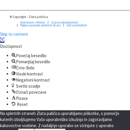
© Copyright – Zlata paličica
Impresum / Avtorji
Izjava o dostopnosti
Pogoji uporabe spletnih strani
Več o piškotkih
Skip to content
Open
toolbar
Dostopnost
Povečaj besedilo
Pomanjšaj besedilo
Črno-Belo
Visoki kontrast
Negativni kontrast
Svetlo ozadje
Označi povezave
Pisava
Reset
Na spletnih straneh Zlata paličica uporabljamo piškotke, s pomočjo
katerih izboljšujemo Vašo uporabniško izkušnjo in zagotavljamo
kakovostne vsebine. Z nadaljnjo uporabo se strinjate z uporabo